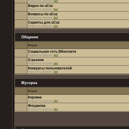
Модератор форума:
ded
Видео по uCoz
Модератор форума:
ded
Вопросы по uCoz
Модератор форума:
ded
Cкрипты для uCoz
Модератор форума:
ded
Общение
Форум
Социальная сеть ВКонтакте
Модератор форума:
ded
О разном
Модератор форума:
ded
Конкурсы пользователей
Модератор форума:
ded
Мусорка
Форум
Корзина
Модератор форума:
ded
Флудилка
Модератор форума:
ded