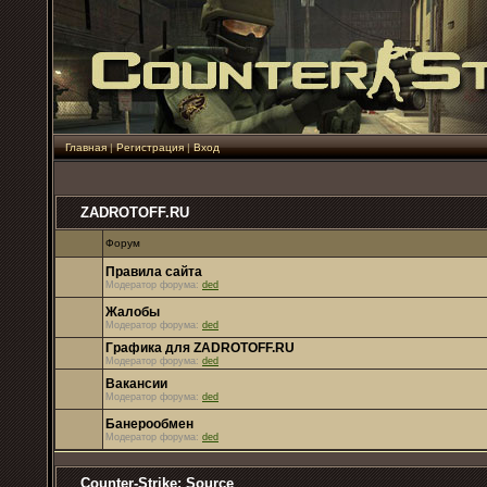
Главная
|
Регистрация
|
Вход
ZADROTOFF.RU
Форум
Правила сайта
Модератор форума:
ded
Жалобы
Модератор форума:
ded
Графика для ZADROTOFF.RU
Модератор форума:
ded
Вакансии
Модератор форума:
ded
Банерообмен
Модератор форума:
ded
Counter-Strike: Source