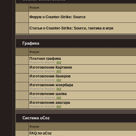
Форум
Форум о Counter-Strike: Source
Статьи о Counter-Strike: Source, тактика в игре
Графика
Форум
Платная графика
Модератор форума:
ded
Изготовление Картинок
Модератор форума:
ded
Изготовление банеров
Модератор форума:
ded
Изготовление юзербара
Модератор форума:
ded
Изготовление шапка
Модератор форума:
ded
Изготовление аватара
Модератор форума:
ded
Система uCoz
Форум
FAQ по uCoz